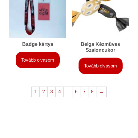
Badge kártya
Belga Kézműves
Szaloncukor
Tovább olvasom
Tovább olvasom
1
2
3
4
…
6
7
8
→