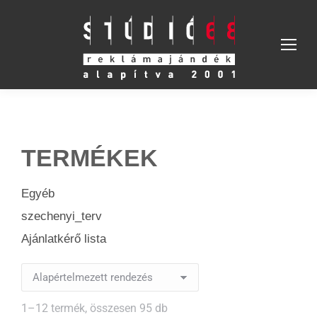
TERMÉKEK
Egyéb
szechenyi_terv
Ajánlatkérő lista
1–12 termék, összesen 95 db