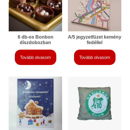
6 db-os Bonbon
A/5 jegyzetfüzet kemény
díszdobozban
fedéllel
Tovább olvasom
Tovább olvasom