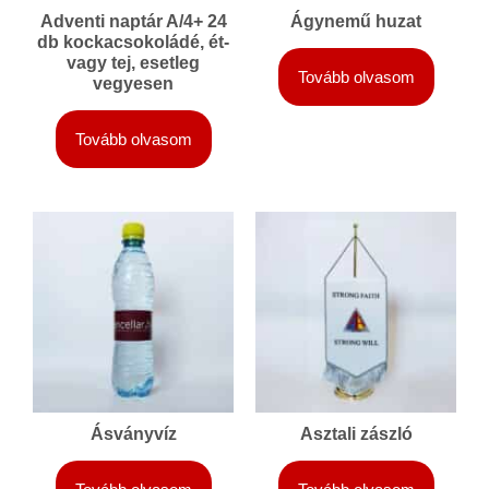
Adventi naptár A/4+ 24
Ágynemű huzat
db kockacsokoládé, ét-
vagy tej, esetleg
Tovább olvasom
vegyesen
Tovább olvasom
Ásványvíz
Asztali zászló