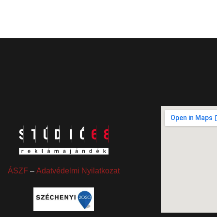
ÁSZF
–
Adatvédelmi Nyilatkozat