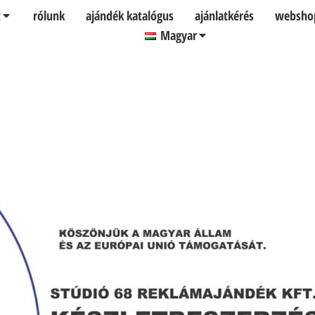
t
rólunk
ajándék katalógus
ajánlatkérés
websho
Magyar