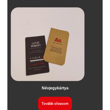
Névjegykártya
Tovább olvasom