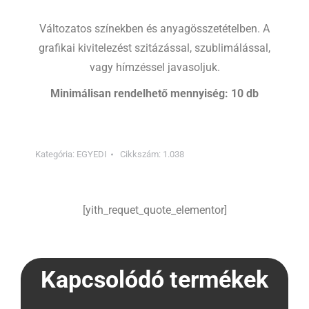
Változatos színekben és anyagösszetételben. A
grafikai kivitelezést szitázással, szublimálással,
vagy hímzéssel javasoljuk.
Minimálisan rendelhető mennyiség: 10 db
Kategória:
EGYEDI
Cikkszám:
1.038
[yith_requet_quote_elementor]
Kapcsolódó termékek