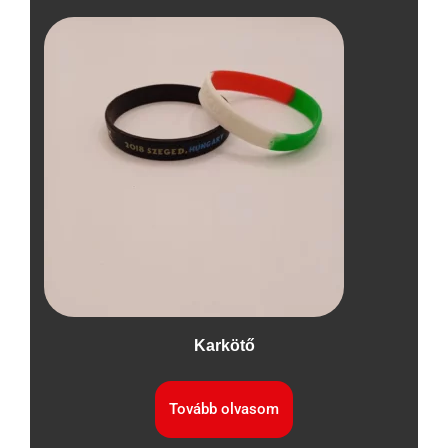
Karkötő
Tovább olvasom