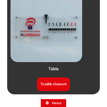
Tábla
Tovább olvasom
Vissza