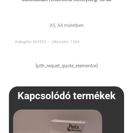
A5, A4 méretben
Kategória:
EGYEDI
Cikkszám:
1.004
[yith_requet_quote_elementor]
Kapcsolódó termékek