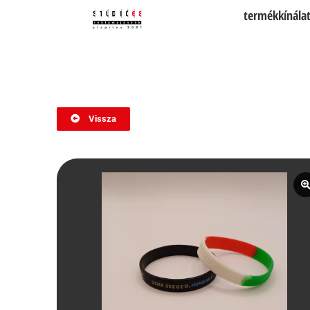
termékkínála
Vissza