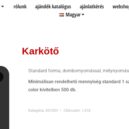
t
rólunk
ajándék katalógus
ajánlatkérés
websho
Magyar
Karkötő
Standard forma, dombornyomással, mélynyomássa
Minimálisan rendelhető mennyiség standard 1 sz
color kivitelben 500 db.
Kategória:
EGYEDI
Cikkszám:
1.018