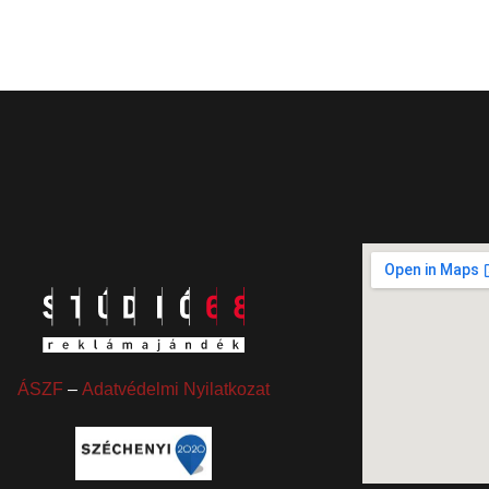
ÁSZF
–
Adatvédelmi Nyilatkozat