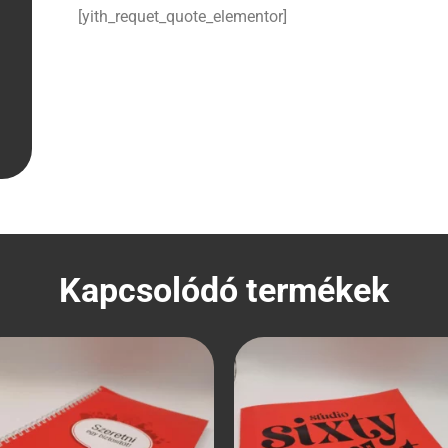
[yith_requet_quote_elementor]
Kapcsolódó termékek