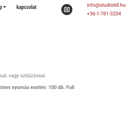
info@studio68.hu
p
kapcsolat
+36-1-781-3204
l, vagy szitázással.
ínes nyomás esetén: 100 db. Full