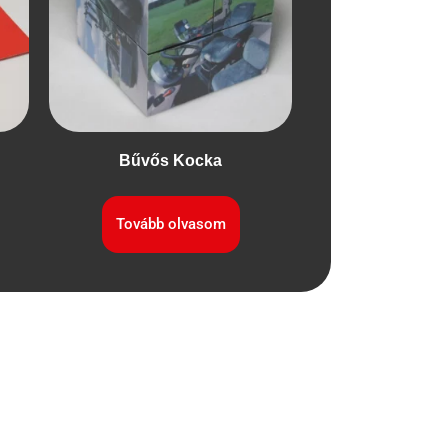
Bűvős Kocka
Tovább olvasom