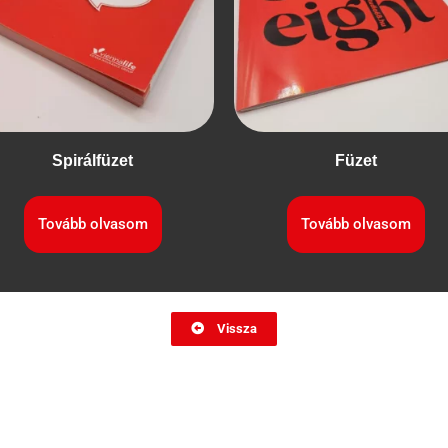
Spirálfüzet
Füzet
Tovább olvasom
Tovább olvasom
Vissza