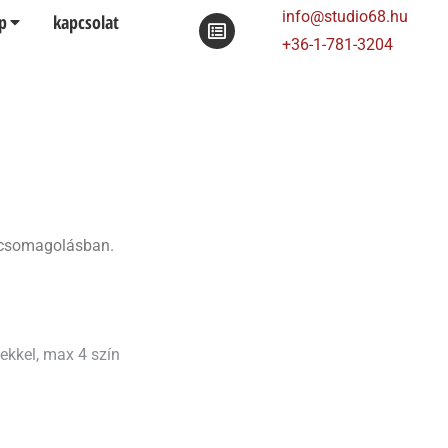
info@studio68.hu
p
kapcsolat
+36-1-781-3204
a csomagolásban.
nekkel, max 4 szín