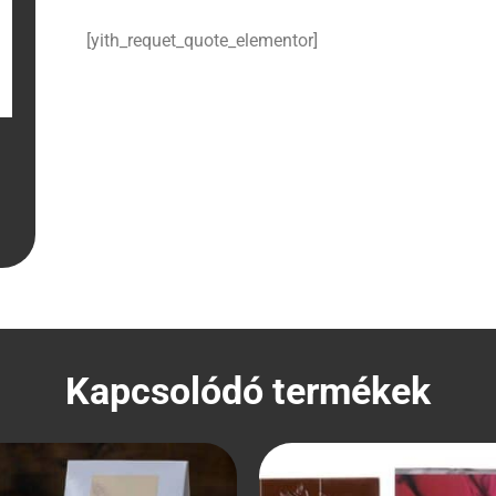
[yith_requet_quote_elementor]
Kapcsolódó termékek