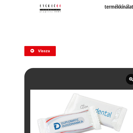
termékkínála
Vissza