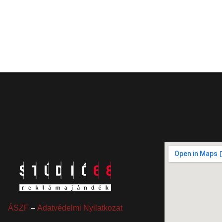
ÁSZF
–
Adatvédelmi Nyilatkozat