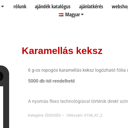
t
rólunk
ajándék katalógus
ajánlatkérés
websho
Magyar
Karamellás keksz
6 g-os ropogós karamellás keksz logózható fóli
5000 db-tól rendelhető
A nyomás flexo technológiával történik direkt szí
Kategória:
ÉDESSÉG
Cikkszám:
ST68_AT_2