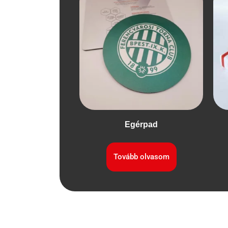
Egérpad
Tovább olvasom