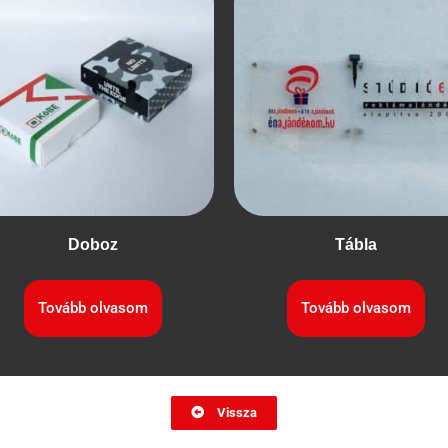
Doboz
Tábla
Tovább olvasom
Tovább olvasom
Vissza