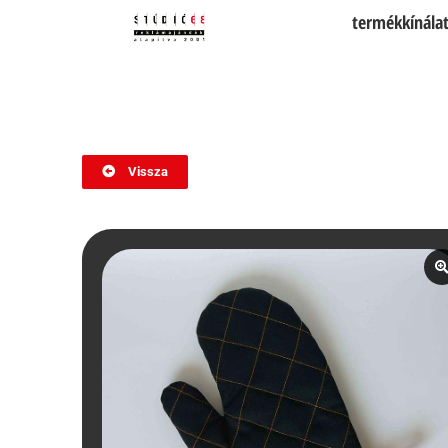
termékkínála
Vissza