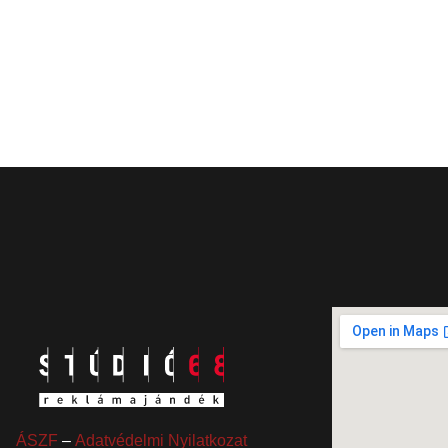
ÁSZF
–
Adatvédelmi Nyilatkozat