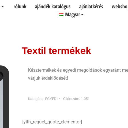
t
rólunk
ajándék katalógus
ajánlatkérés
websho
Magyar
Textil termékek
Késztermékek és egyedi megoldások egyaránt meg
várjuk érdeklődését!
Kategória:
EGYEDI
Cikkszám:
1.051
[yith_requet_quote_elementor]