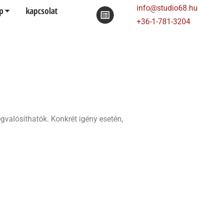
info@studio68.hu
p
kapcsolat
+36-1-781-3204
valósíthatók. Konkrét igény esetén,