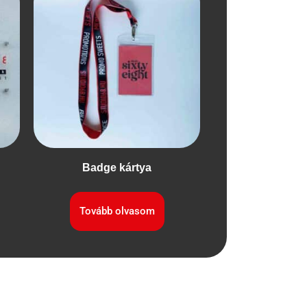
Badge kártya
Tovább olvasom