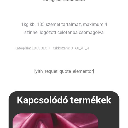
1kg kb. 185 szemet tartalmaz, maximum 4
színnel logózott celofánba csomagolva
Kategória:
ÉDESSÉG
Cikkszám:
ST68_AT_4
[yith_requet_quote_elementor]
Kapcsolódó termékek