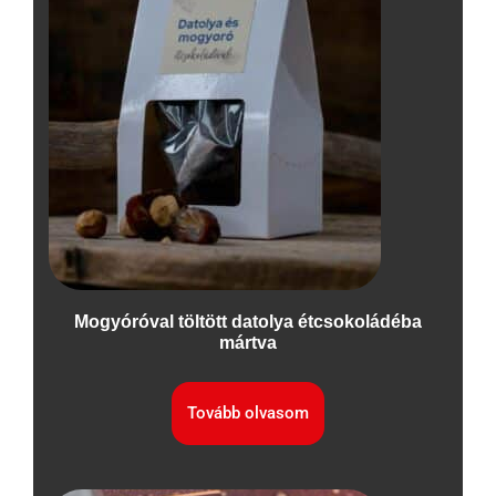
Mogyóróval töltött datolya étcsokoládéba
mártva
Tovább olvasom