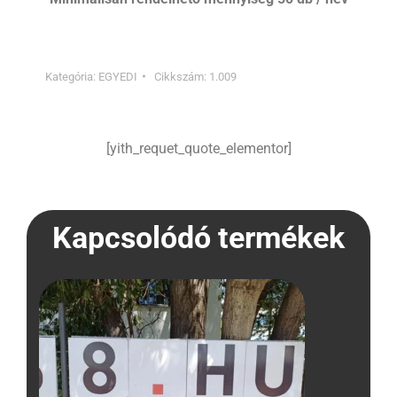
Kategória:
EGYEDI
Cikkszám:
1.009
[yith_requet_quote_elementor]
Kapcsolódó termékek