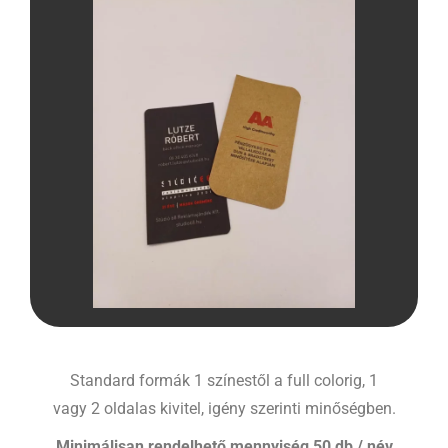
Standard formák 1 színestől a full colorig, 1
vagy 2 oldalas kivitel, igény szerinti minőségben.
Minimálisan rendelhető mennyiség 50 db / név