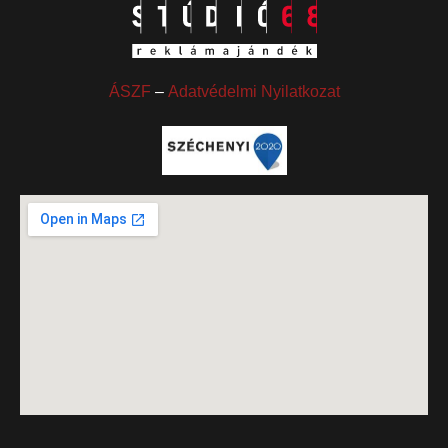
ÁSZF
–
Adatvédelmi Nyilatkozat