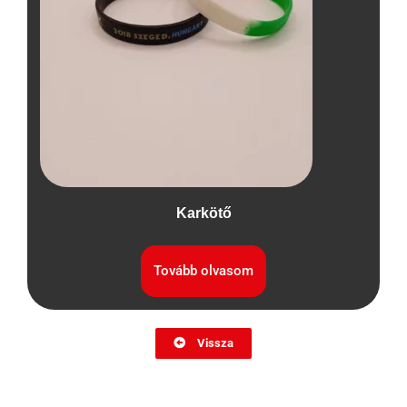
Karkötő
Tovább olvasom
Vissza