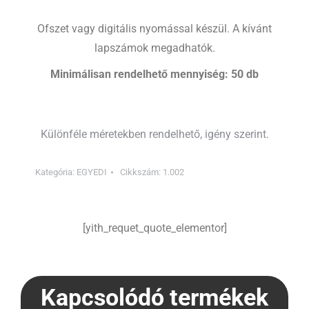
Ofszet vagy digitális nyomással készül. A kívánt
lapszámok megadhatók.
Minimálisan rendelhető mennyiség: 50 db
Különféle méretekben rendelhető, igény szerint.
Kategória:
EGYEDI
Cikkszám:
1.002
[yith_requet_quote_elementor]
Kapcsolódó termékek