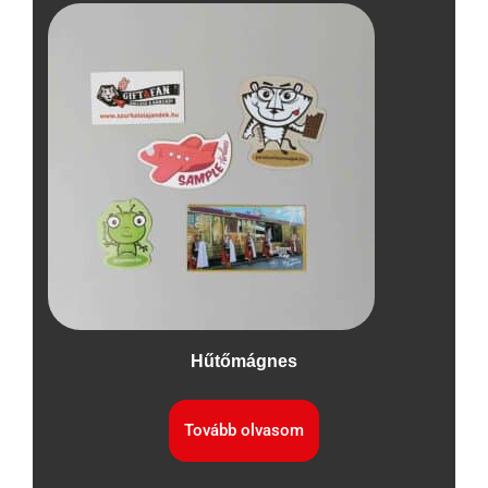
Hűtőmágnes
Tovább olvasom