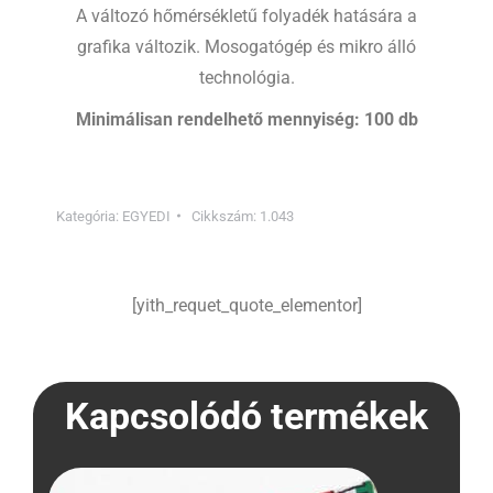
A változó hőmérsékletű folyadék hatására a
grafika változik. Mosogatógép és mikro álló
technológia.
Minimálisan rendelhető mennyiség: 100 db
Kategória:
EGYEDI
Cikkszám:
1.043
[yith_requet_quote_elementor]
Kapcsolódó termékek