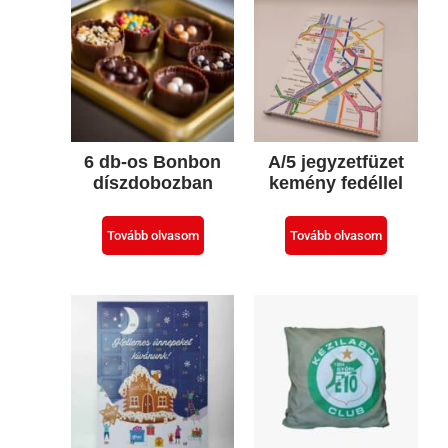
6 db-os Bonbon
A/5 jegyzetfüzet
díszdobozban
kemény fedéllel
Tovább olvasom
Tovább olvasom