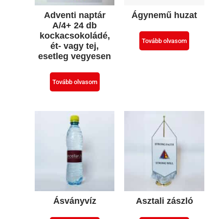
Adventi naptár
Ágynemű huzat
A/4+ 24 db
kockacsokoládé,
Tovább olvasom
ét- vagy tej,
esetleg vegyesen
Tovább olvasom
Ásványvíz
Asztali zászló