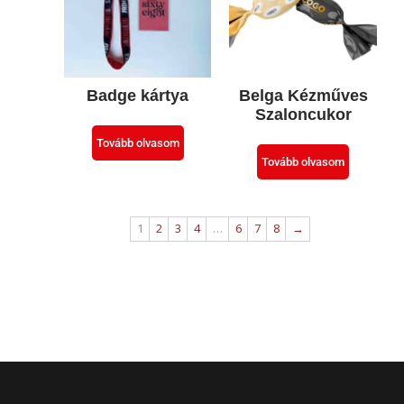
Badge kártya
Belga Kézműves
Szaloncukor
Tovább olvasom
Tovább olvasom
1
2
3
4
…
6
7
8
→