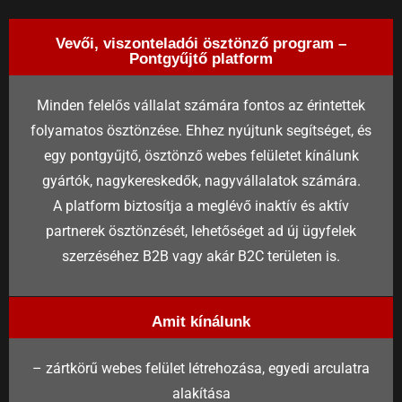
Vevői, viszonteladói ösztönző program –
Pontgyűjtő platform
Minden felelős vállalat számára fontos az érintettek
folyamatos ösztönzése. Ehhez nyújtunk segítséget, és
egy pontgyűjtő, ösztönző webes felületet kínálunk
gyártók, nagykereskedők, nagyvállalatok számára.
A platform biztosítja a meglévő inaktív és aktív
partnerek ösztönzését, lehetőséget ad új ügyfelek
szerzéséhez B2B vagy akár B2C területen is.
Amit kínálunk
– zártkörű webes felület létrehozása, egyedi arculatra
alakítása